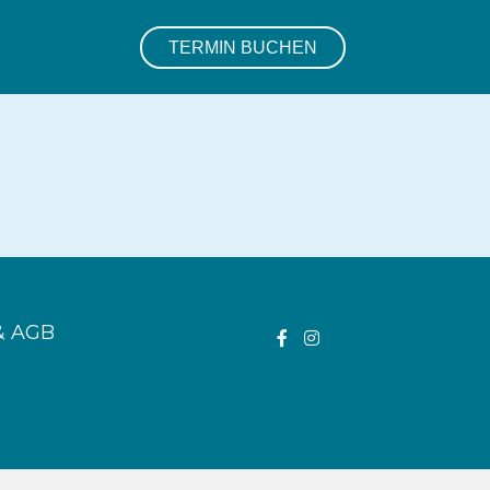
TERMIN BUCHEN
 AGB
Facebookauftritt von p
Instagramauftritt v